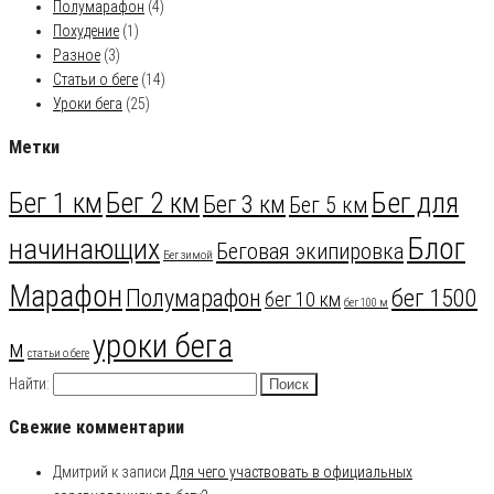
Полумарафон
(4)
Похудение
(1)
Разное
(3)
Статьи о беге
(14)
Уроки бега
(25)
Метки
Бег для
Бег 1 км
Бег 2 км
Бег 3 км
Бег 5 км
Блог
начинающих
Беговая экипировка
Бег зимой
Марафон
Полумарафон
бег 1500
бег 10 км
бег 100 м
уроки бега
м
статьи о беге
Найти:
Свежие комментарии
Дмитрий
к записи
Для чего участвовать в официальных