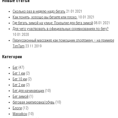
Новые статьи
Сколько раз в неделю надо бегать
21.01.2021
Как понять, хорошо вы бегаете или плохо.
10.01.2021
Где бегать зимой на улице. Покрытие для бега зимой
08.01.2021
Для чего участвовать в официальных соревнованиях по бегу?
10.01.2020
Перкуссионный массажер как помощник спортсмену – на примере
TimTam
23.11.2019
Категории
Бег
(47)
Бег 1 км
(2)
Бег 10 км
(2)
Бег 2 км
(2)
Бег для начинающих
(10)
Бег зимой
(1)
беговая экипировка/обувь
(10)
Блоги
(12)
Марафон
(10)