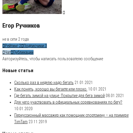
Егор Ручников
не в сети 2 года
Рейтинг
2
Подписчики
3
Чат
Публикации
Авторизуйтесь, чтобы написать пользователю сообщение
Новые статьи
Сколько раз в неделю надо бегать
21.01.2021
Как понять, хорошо вы бегаете или плохо.
10.01.2021
Где бегать зимой на улице. Покрытие для бега зимой
08.01.2021
Для чего участвовать в официальных соревнованиях по бегу?
10.01.2020
Перкуссионный массажер как помощник спортсмену – на примере
TimTam
23.11.2019