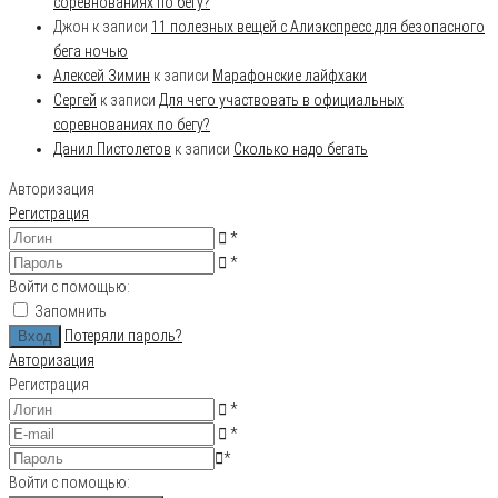
соревнованиях по бегу?
Джон
к записи
11 полезных вещей с Алиэкспресс для безопасного
бега ночью
Алексей Зимин
к записи
Марафонские лайфхаки
Сергей
к записи
Для чего участвовать в официальных
соревнованиях по бегу?
Данил Пистолетов
к записи
Сколько надо бегать
Авторизация
Регистрация
*
*
Войти с помощью:
Запомнить
Потеряли пароль?
Авторизация
Регистрация
*
*
*
Войти с помощью: