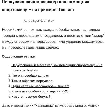
Перкуссионный массажер как помощник
спортсмену – на примере TimTam
23.11.2019
0
Автор
Egor Ruchnikov
Российский рынок, как всегда, обрабатывает западные
тренды с небольшим опозданием, и десятилетний “зазор”
между спросом на перкуссоры, или ударные массажеры,
мы преодолеваем лишь сейчас.
Содержание статьи:
Перкуссионный массажер как помощник спортсмену – на
примере TimTam
Что они вообще делают
Таким образом перкуссор:
Один из таких массажеров – TimTam
Ключевые особенности версии PRO:
Как это поможет бегуну?
Зато имеем таких “хайповых” штук сразу много. Рынок