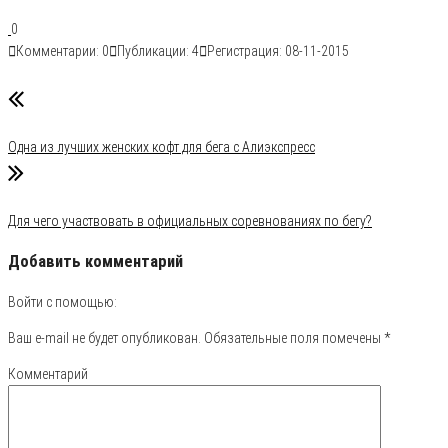
0
Комментарии: 0
Публикации: 4
Регистрация: 08-11-2015
Рубрика
Бег
Одна из лучших женских кофт для бега с Алиэкспресс
Для чего участвовать в официальных соревнованиях по бегу?
Добавить комментарий
Войти с помощью:
Ваш e-mail не будет опубликован.
Обязательные поля помечены
*
Комментарий