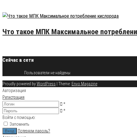
24.07.2015
9
Что такое МПК Максимальное потреблени
20.08.2015
6
Сейчас в сети
Пользователи не найдены
Proudly powered by
WordPress
|
Theme:
Envo Magazine
Авторизация
Регистрация
*
*
Войти с помощью:
Запомнить
Потеряли пароль?