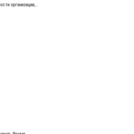
ности организации,…
тников. Время…