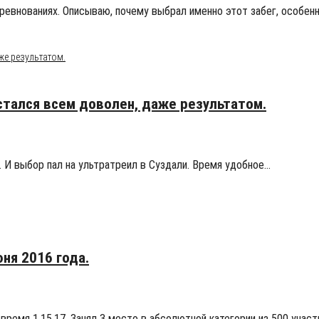
оревнованиях. Описываю, почему выбрал именно этот забег, особен
остался всем доволен, даже результатом.
. И выбор пал на ультратреил в Суздали. Время удобное…
ня 2016 года.
время 1.15.17. Занял 3 место в абсолютной категории из 500 учас