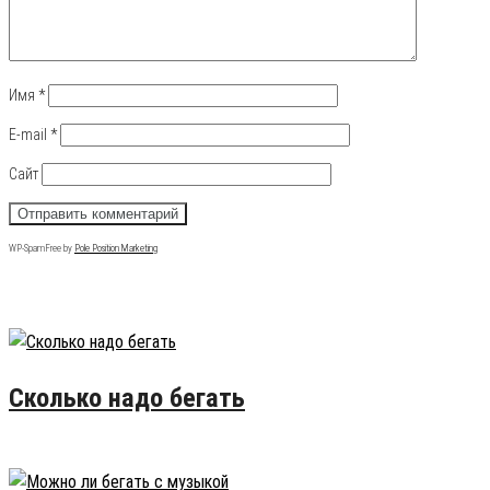
Имя
*
E-mail
*
Сайт
WP-SpamFree by
Pole Position Marketing
Популярные записи
Сколько надо бегать
16.02.2015
50