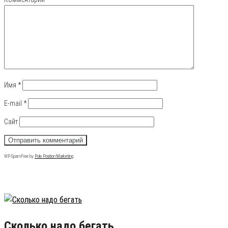
Имя
*
E-mail
*
Сайт
WP-SpamFree by
Pole Position Marketing
Популярные записи
Сколько надо бегать