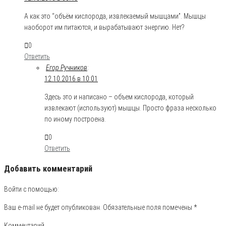
А как это “объём кислорода, извлекаемый мышцами”. Мышцы
наоборот им питаются, и вырабатывают энергию. Нет?
0
Ответить
Егор Ручников
:
12.10.2016 в 10:01
Здесь это и написано – объем кислорода, который
извлекают (используют) мышцы. Просто фраза несколько
по иному построена.
0
Ответить
Добавить комментарий
Войти с помощью:
Ваш e-mail не будет опубликован.
Обязательные поля помечены
*
Комментарий