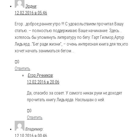
Эрдни
:
12.02.2016 в 05:46
Егор…доброе,раннее утро !!! С удовольствием прочитал Вашу
статью. – полностью поддерживаю Ваше начинание. Здесь…
хотелось бы упомянуть литературу по бегу: Гарт Гилмор,Артур
Лидьярд…”Бег ради жизни”, – очень интересная книга для тех,кто
хочет начать заниматься бегом…
0
Ответить
Егор Ручников
:
12.02.2016 в 20:06
Да, спасибо за совет. У самого никак руки не доходят
прочитать книгу Лидьярда. Наслышан о ней.
0
Ответить
Владимир
:
12.10.2016 в 00:46