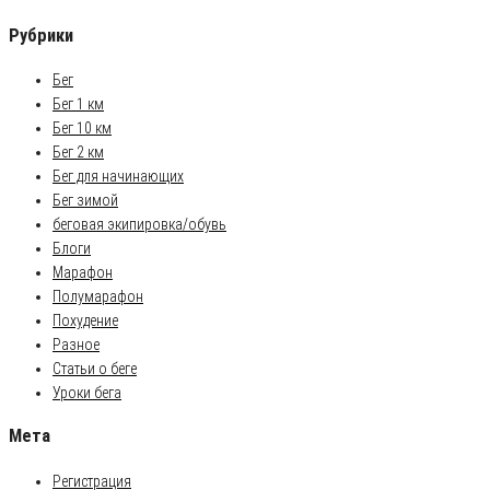
Рубрики
Бег
Бег 1 км
Бег 10 км
Бег 2 км
Бег для начинающих
Бег зимой
беговая экипировка/обувь
Блоги
Марафон
Полумарафон
Похудение
Разное
Статьи о беге
Уроки бега
Мета
Регистрация