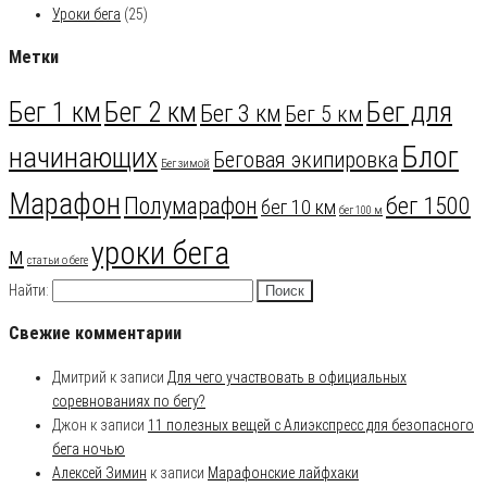
Уроки бега
(25)
Метки
Бег для
Бег 1 км
Бег 2 км
Бег 3 км
Бег 5 км
Блог
начинающих
Беговая экипировка
Бег зимой
Марафон
Полумарафон
бег 1500
бег 10 км
бег 100 м
уроки бега
м
статьи о беге
Найти:
Свежие комментарии
Дмитрий
к записи
Для чего участвовать в официальных
соревнованиях по бегу?
Джон
к записи
11 полезных вещей с Алиэкспресс для безопасного
бега ночью
Алексей Зимин
к записи
Марафонские лайфхаки