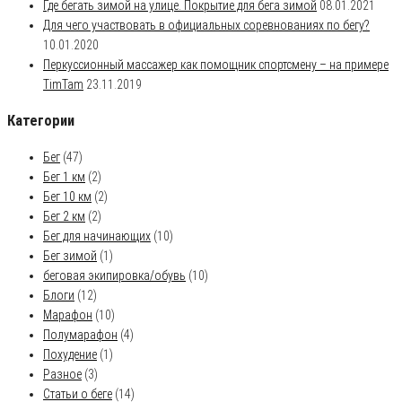
Где бегать зимой на улице. Покрытие для бега зимой
08.01.2021
Для чего участвовать в официальных соревнованиях по бегу?
10.01.2020
Перкуссионный массажер как помощник спортсмену – на примере
TimTam
23.11.2019
Категории
Бег
(47)
Бег 1 км
(2)
Бег 10 км
(2)
Бег 2 км
(2)
Бег для начинающих
(10)
Бег зимой
(1)
беговая экипировка/обувь
(10)
Блоги
(12)
Марафон
(10)
Полумарафон
(4)
Похудение
(1)
Разное
(3)
Статьи о беге
(14)